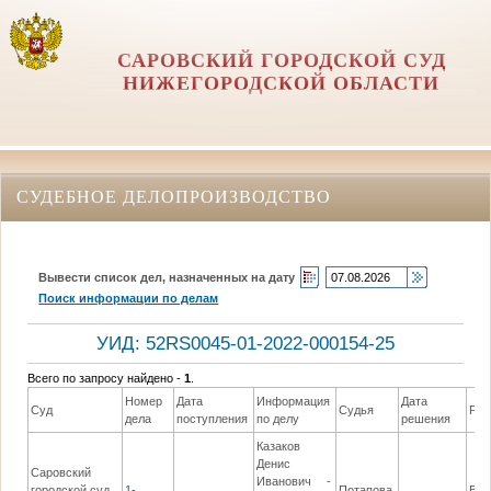
САРОВСКИЙ ГОРОДСКОЙ СУД
НИЖЕГОРОДСКОЙ ОБЛАСТИ
СУДЕБНОЕ ДЕЛОПРОИЗВОДСТВО
Вывести список дел, назначенных на дату
Поиск информации по делам
УИД: 52RS0045-01-2022-000154-25
Всего по запросу найдено -
1
.
Номер
Дата
Информация
Дата
Суд
Судья
Реш
дела
поступления
по делу
решения
Казаков
Денис
Саровский
Иванович -
городской суд
1-
Потапова
Вын