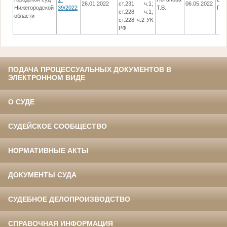
26.01.2022
ст.231 ч.1;
06.05.2022
Нижегородской
39/2022
Т.В.
ПР
ст.228 ч.1;
области
ст.228 ч.2 УК
РФ
ПОДАЧА ПРОЦЕССУАЛЬНЫХ ДОКУМЕНТОВ В
ЭЛЕКТРОННОМ ВИДЕ
О СУДЕ
СУДЕЙСКОЕ СООБЩЕСТВО
НОРМАТИВНЫЕ АКТЫ
ДОКУМЕНТЫ СУДА
СУДЕБНОЕ ДЕЛОПРОИЗВОДСТВО
СПРАВОЧНАЯ ИНФОРМАЦИЯ